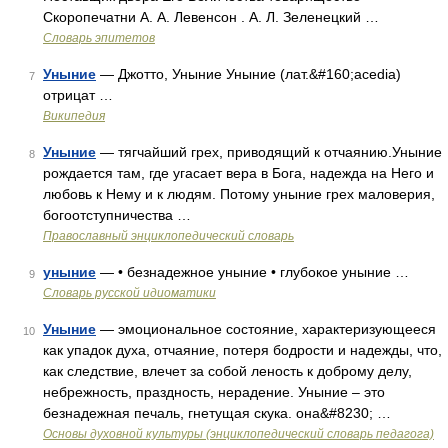
Скоропечатни А. А. Левенсон . А. Л. Зеленецкий …
Словарь эпитетов
Уныние
— Джотто, Уныние Уныние (лат.&#160;acedia)
7
отрицат …
Википедия
Уныние
— тягчайший грех, приводящий к отчаянию.Уныние
8
рождается там, где угасает вера в Бога, надежда на Него и
любовь к Нему и к людям. Потому уныние грех маловерия,
богоотступничества …
Православный энциклопедический словарь
уныние
— • безнадежное уныние • глубокое уныние …
9
Словарь русской идиоматики
Уныние
— эмоциональное состояние, характеризующееся
10
как упадок духа, отчаяние, потеря бодрости и надежды, что,
как следствие, влечет за собой леность к доброму делу,
небрежность, праздность, нерадение. Уныние – это
безнадежная печаль, гнетущая скука. она&#8230; …
Основы духовной культуры (энциклопедический словарь педагога)