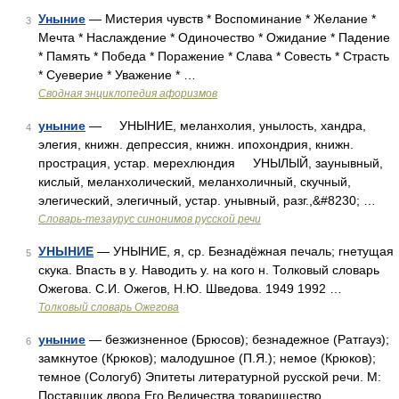
Уныние
— Мистерия чувств * Воспоминание * Желание *
3
Мечта * Наслаждение * Одиночество * Ожидание * Падение
* Память * Победа * Поражение * Слава * Совесть * Страсть
* Суеверие * Уважение * …
Сводная энциклопедия афоризмов
уныние
— УНЫНИЕ, меланхолия, унылость, хандра,
4
элегия, книжн. депрессия, книжн. ипохондрия, книжн.
прострация, устар. мерехлюндия УНЫЛЫЙ, заунывный,
кислый, меланхолический, меланхоличный, скучный,
элегический, элегичный, устар. унывный, разг.,&#8230; …
Словарь-тезаурус синонимов русской речи
УНЫНИЕ
— УНЫНИЕ, я, ср. Безнадёжная печаль; гнетущая
5
скука. Впасть в у. Наводить у. на кого н. Толковый словарь
Ожегова. С.И. Ожегов, Н.Ю. Шведова. 1949 1992 …
Толковый словарь Ожегова
уныние
— безжизненное (Брюсов); безнадежное (Ратгауз);
6
замкнутое (Крюков); малодушное (П.Я.); немое (Крюков);
темное (Сологуб) Эпитеты литературной русской речи. М:
Поставщик двора Его Величества товарищество