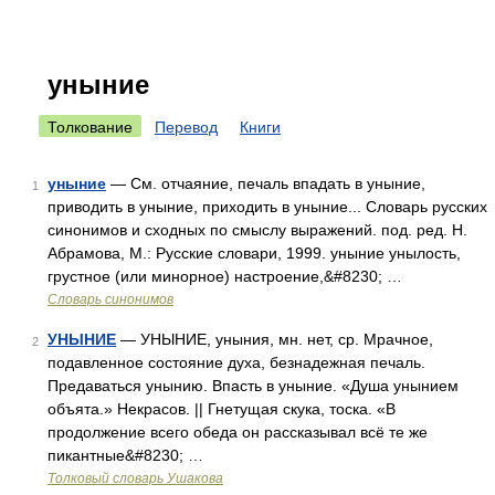
уныние
Толкование
Перевод
Книги
уныние
— См. отчаяние, печаль впадать в уныние,
1
приводить в уныние, приходить в уныние... Словарь русских
синонимов и сходных по смыслу выражений. под. ред. Н.
Абрамова, М.: Русские словари, 1999. уныние унылость,
грустное (или минорное) настроение,&#8230; …
Словарь синонимов
УНЫНИЕ
— УНЫНИЕ, уныния, мн. нет, ср. Мрачное,
2
подавленное состояние духа, безнадежная печаль.
Предаваться унынию. Впасть в уныние. «Душа унынием
объята.» Некрасов. || Гнетущая скука, тоска. «В
продолжение всего обеда он рассказывал всё те же
пикантные&#8230; …
Толковый словарь Ушакова